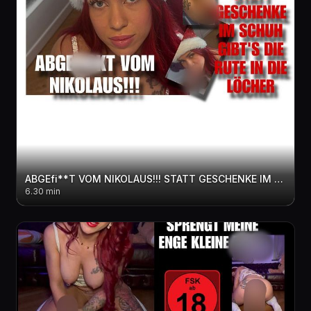
ABGEfi**T VOM NIKOLAUS!!! STATT GESCHENKE IM SCHUH GIBT'S DIE RUTE IN DIE LÖCHER
6.30 min