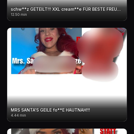
schw**z GETEILT!!! XXL cream**e FÜR BESTE FREUNDIN
12.50 min
MRS SANTA'S GEILE fo**E HAUTNAH!!!
4.44 min