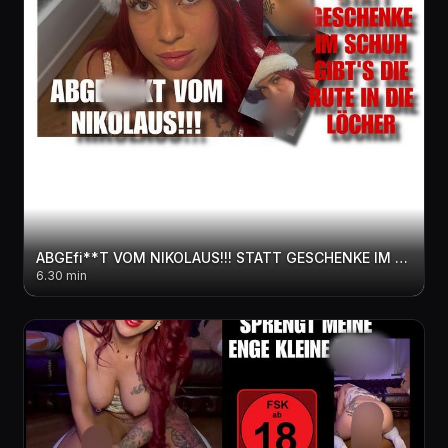
ABGEfi**T VOM NIKOLAUS!!! STATT GESCHENKE IM SCHUH GIBT'S DIE RUTE IN DIE LÖCHER
6.30 min