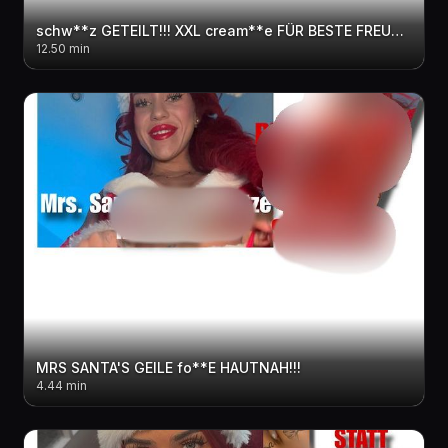
schw**z GETEILT!!! XXL cream**e FÜR BESTE FREUNDIN
12.50 min
MRS SANTA'S GEILE fo**E HAUTNAH!!!
4.44 min