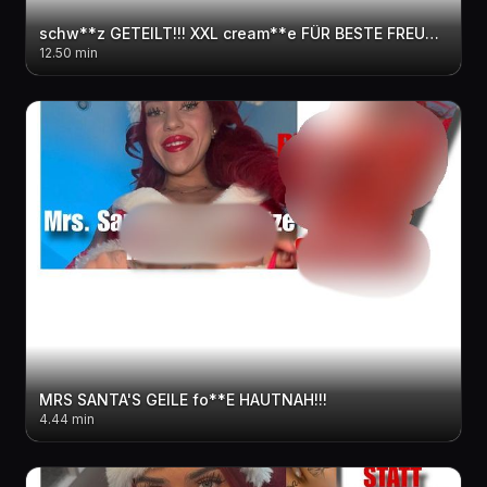
schw**z GETEILT!!! XXL cream**e FÜR BESTE FREUNDIN
12.50 min
MRS SANTA'S GEILE fo**E HAUTNAH!!!
4.44 min