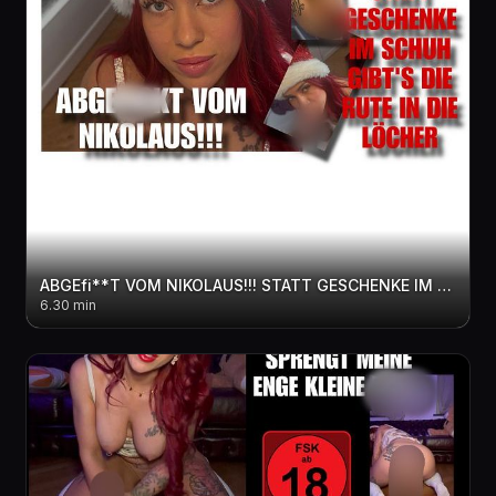
ABGEfi**T VOM NIKOLAUS!!! STATT GESCHENKE IM SCHUH GIBT'S DIE RUTE IN DIE LÖCHER
6.30 min