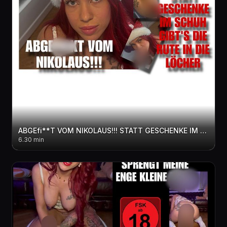
ABGEfi**T VOM NIKOLAUS!!! STATT GESCHENKE IM SCHUH GIBT'S DIE RUTE IN DIE LÖCHER
6.30 min