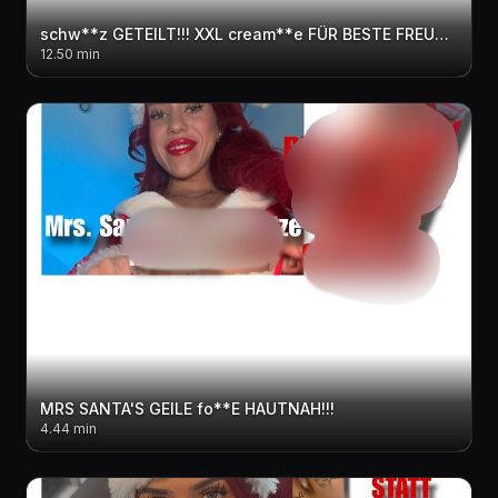
schw**z GETEILT!!! XXL cream**e FÜR BESTE FREUNDIN
12.50 min
MRS SANTA'S GEILE fo**E HAUTNAH!!!
4.44 min